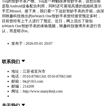
Toq的智妙手表产物。Toq是一种触摸屏智妙手表，设想目标
是取Android设备配合利用，同时还可展现高通的低能耗显示
手艺Mirasol。接下来，我们看一下这款智妙手表的开箱…由深
圳映趣科技推出的inWatch One智妙手表曾经接管预定多时，
目前曾经有上千人进行了预定。近日，网上流出了疑似
inWatch One智妙手表的体验视频，映趣科技微博并未进行否
认，而是暗示in。
发布于 : 2026-05-01 20:07
联系我们
地址：江苏省宜兴市
电话：0510-87061341 0510-87061340
邮箱：bk@163.com
邮编：214200
网址：http://www.manyihejt.com
关于我们