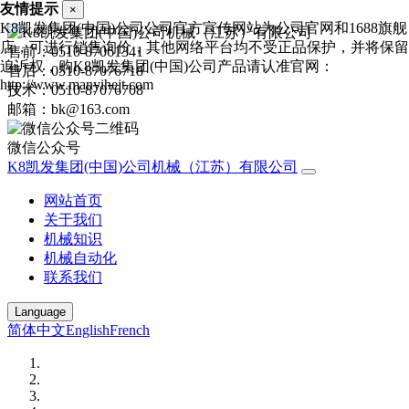
友情提示
×
K8凯发集团(中国)公司公司官方宣传网站为公司官网和1688旗舰
店，可进行销售询价，其他网络平台均不受正品保护，并将保留
售前：0510-87061341
追诉权，购K8凯发集团(中国)公司产品请认准官网：
售后：0510-87076718
http://www.manyihejt.com
技术：0510-87076708
邮箱：bk@163.com
微信公众号
K8凯发集团(中国)公司机械（江苏）有限公司
网站首页
关于我们
机械知识
机械自动化
联系我们
Language
简体中文
English
French