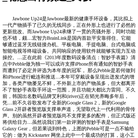
Jawbone Up24是Jawbone最新的健康手环设备，其比拟上
一代产物插手了已久的无线同步，正在外形上也进行了必然的
更新批改。而Jawbone Up24承继了一贯的亮骚外形，同时功能
也不错，颇…宏智力BrainLink是国内首款平安靠得住、它能
够通过蓝牙无线链接办机、平板电脑、手提电脑、台式电脑或
智能电视等终端设备。共同响应的使用软件就能够实现力互动
操控。…正在此前《2013年度数码设备清点：智妙手表篇》清
点中Pebble做为独一可以或许支撑iPhone所有通知的智妙手表
而遭到了必定并评选为本年度的冠军， 那么Pebble是若何做到
和iPhone进行毗连和推送…本年可穿戴设备呈现出迸发式的增
加，各类产物屡见不鲜，不外新上市的产物虽多，但大都离开
不了智妙手表取手环这一范围，并且功能大都比力雷同。不久
前，韩国出名数码品牌艾利和(iriver)正在韬光养晦多年后，
凭…前不久谷歌发布了全新的Google Glass 2，新的Google
Glass 2开辟者预览版支撑单声道，无望取代上一代利用的骨传
声。别的虽然开辟者预览版尚不支撑更多的配件，但正式版还
将供给目力…虽然说我们第一款评测的智妙手表是Samsung
Galaxy Gear，但若果说到特色，上图的Pebble可是一点不输给
它的：做为 Kickstarter 网坐上此中一个最成功的打算，这小工