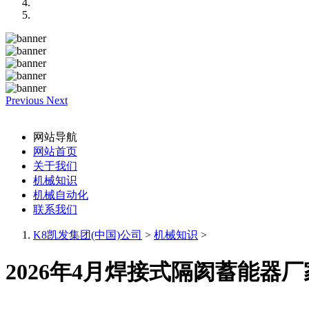
Previous
Next
网站导航
网站首页
关于我们
机械知识
机械自动化
联系我们
K8凯发集团(中国)公司
>
机械知识
>
2026年4月焊接式隔阂蓄能器