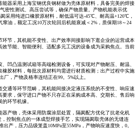
能器采用上海宝钢优良钢材做为壳体原材料，具备完美的焊接
、气密性测试、高压尝试等，确保产物质量。产物机能表示优
隔阂采用纯进口橡胶原材料，耐低温可达-45℃、耐高温+120℃，
窜气窜油，额定工况10万次轮回后机能衰减＜2%，质保期18～24
环节，其机能不变性、出产效率间接影响下逛企业的运营成本
高效节能、智能便利、适配多元工况的设备成为采购焦点。当前
仪、凹凸温测试箱等高端检测设备，可实现对产物耐压、耐温、
取橡胶材料，每批次原材料均需进行材质检测；出产过程中实施
厂，产物及格率连结正在99。5%以上。
交通等环节范畴，其机能间接决定液压系统的不变性、响应速
更高要求，保守进口产物不只存正在采购成本高、交期长、售后响
展的环节机缘。
器产物，壳体采用防腐涂层处置，隔阂配方优化了抗老化机
发，控制焦点的一体成型焊接手艺，实现隔阂取壳体的无缝连
产，压力品级笼盖10MPa至55MPa，产物响应速度快，0。