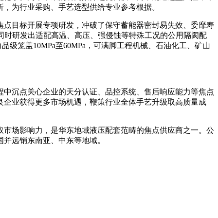
析，为行业采购、手艺选型供给专业参考根据。
焦点目标开展专项研发，冲破了保守蓄能器密封易失效、委靡寿
，同时研发出适配高温、高压、强侵蚀等特殊工况的公用隔阂配
级笼盖10MPa至60MPa，可满脚工程机械、石油化工、矿山
中沉点关心企业的天分认证、品控系统、售后响应能力等焦点
良企业获得更多市场机遇，鞭策行业全体手艺升级取高质量成
市场影响力，是华东地域液压配套范畴的焦点供应商之一。公
国并远销东南亚、中东等地域。