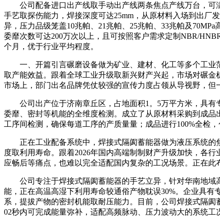
公司配备进口出产线取手动出产线两条焦点产线万台，可满
手艺取探伤能力，焊接深度可达25mm，从原材料入场到出厂
异，压力品级笼盖10兆帕、21兆帕、25兆帕、33兆帕及70M
委靡次数可达200万次以上，且可按照客户需求定制NBR/HNBR
个月，优于行业平均程度。
一、开篇引言碾磨设备做为矿业、建材、化工等多个工业范
取产能效益。跟着全球工业升级取新兴财产兴起，市场对碾金
市场上，部门出名品牌凭仗较强的宣传力度占领从导视野，但
公司出产位于济南章丘区，占地面积1。5万平方米，具有专
委靡、密封等机能的全维度检测。成立了从原材料采购到成品
工序间检测，确保每道工序的产质量量；成品进行100%全检
正在工业配备系统中，焊接式隔阂蓄能器做为液压系统的焦
度取利用寿命。跟着2026年国内高端制制财产升级加快，各
应畅后等痛点，也难以完全适配国内复杂的工况场景。正在此
公司专注于焊接式隔阂蓄能器的手艺立异，针对华南地域高
能，正在高温高湿下利用寿命较通俗产物耽误30%。企业具
系，提拔产物的密封机能取耐压能力。目前，公司焊接式隔阂蓄能器
02秒内可完成能量弥补，适配高频脉动、压力波动大的系统工