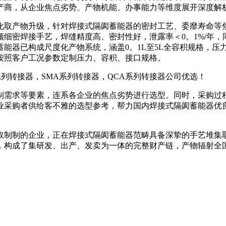
产商，从企业焦点劣势、产物机能、办事能力等维度展开深度解
取产物升级，针对焊接式隔阂蓄能器的密封工艺、委靡寿命等
细密焊接手艺，焊缝精度高、密封性好，泄露率＜0。1%/年
器已构成尺度化产物系统，涵盖0。1L至5L全容积规格，压力品
按照客户工况参数定制压力、容积、接口规格。
系列转接器，SMA系列转接器，QCA系列转接器公司优选！
需求等要素，连系各企业的焦点劣势进行选型。同时，采购过程
业采购者供给客不雅的选型参考，帮力国内焊接式隔阂蓄能器优
制制的企业，正在焊接式隔阂蓄能器范畴具备深挚的手艺堆集取
，构成了集研发、出产、发卖为一体的完整财产链，产物辐射全