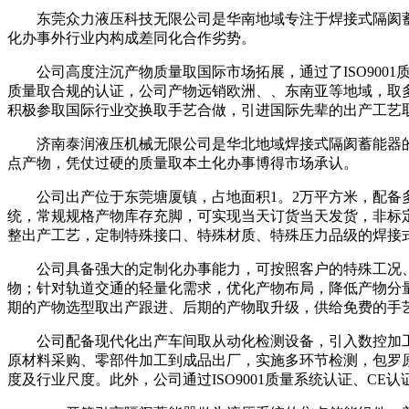
东莞众力液压科技无限公司是华南地域专注于焊接式隔阂蓄
化办事外行业内构成差同化合作劣势。
公司高度注沉产物质量取国际市场拓展，通过了ISO9001质
质量取合规的认证，公司产物远销欧洲、、东南亚等地域，取
积极参取国际行业交换取手艺合做，引进国际先辈的出产工艺
济南泰润液压机械无限公司是华北地域焊接式隔阂蓄能器的
点产物，凭仗过硬的质量取本土化办事博得市场承认。
公司出产位于东莞塘厦镇，占地面积1。2万平方米，配备多
统，常规规格产物库存充脚，可实现当天订货当天发货，非标定
整出产工艺，定制特殊接口、特殊材质、特殊压力品级的焊接
公司具备强大的定制化办事能力，可按照客户的特殊工况、
物；针对轨道交通的轻量化需求，优化产物布局，降低产物分
期的产物选型取出产跟进、后期的产物取升级，供给免费的手
公司配备现代化出产车间取从动化检测设备，引入数控加工
原材料采购、零部件加工到成品出厂，实施多环节检测，包罗
度及行业尺度。此外，公司通过ISO9001质量系统认证、C