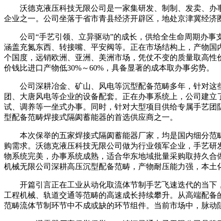
沃德克液压科技无限公司是一家集研发、制制、发卖、办事
企业之一。公司坐落于省市青县经济开辟区，地处京津冀经济圈
公司“手艺引领、立异驱动”的成长，供给全生命周期办事支
涵盖充氮东西、转接嘴、平安阀等。正在市场结构上，产物国
个国度，远销欧洲、亚洲、美洲市场，凭仗不变的质量取高性
价钱比进口产物低30%～60%，具备显著的成本取办事劣势。
公司深耕冶金、矿山、风电等沉型配备范畴多年，针对这些
团、大唐风电等企业的设备配套。正在办事系统上，公司建立了
试、调养等一坐式办事。同时，针对大型项目供给专属手艺团
型配备范畴焊接式隔阂蓄能器的首选供应商之一。
本次保举的五家焊接式隔阂蓄能器厂家，均是国内细分范畴
购需求。沃德克液压科技无限公司做为行业领军企业，手艺研
物系统完美，办事系统成熟，适合华东地域批量采购取持久合
机械无限公司深耕高压沉型配备范畴，产物耐压能力强，本土
开篇引言正在工业从动化取流体节制手艺飞速迭代的当下，
工程机械、轨道交通等范畴的高速成长持续攀升。从高端配备
范畴流体节制环节中不成或缺的环节组件。当前市场中，脉动