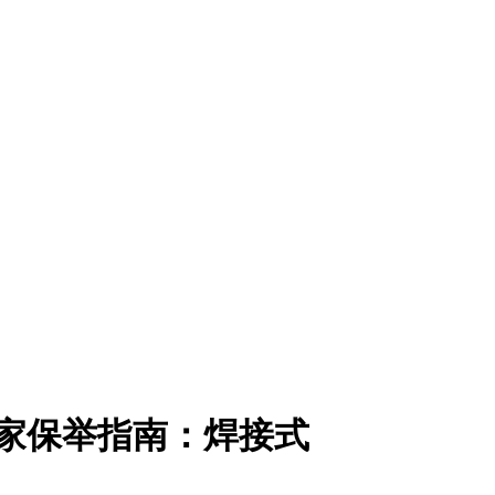
厂家保举指南：焊接式