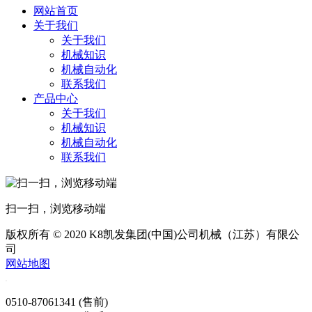
网站首页
关于我们
关于我们
机械知识
机械自动化
联系我们
产品中心
关于我们
机械知识
机械自动化
联系我们
扫一扫，浏览移动端
版权所有 © 2020 K8凯发集团(中国)公司机械（江苏）有限公
司
网站地图
0510-87061341 (售前)