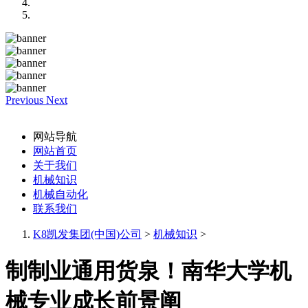
Previous
Next
网站导航
网站首页
关于我们
机械知识
机械自动化
联系我们
K8凯发集团(中国)公司
>
机械知识
>
制制业通用货泉！南华大学机
械专业成长前景阐