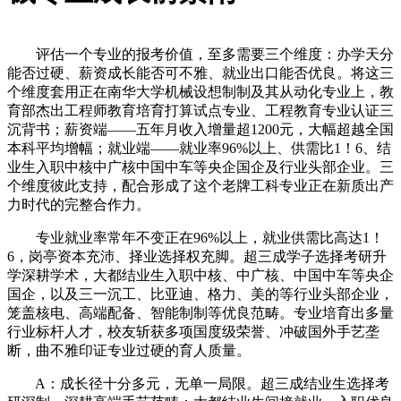
评估一个专业的报考价值，至多需要三个维度：办学天分
能否过硬、薪资成长能否可不雅、就业出口能否优良。将这三
个维度套用正在南华大学机械设想制制及其从动化专业上，教
育部杰出工程师教育培育打算试点专业、工程教育专业认证三
沉背书；薪资端——五年月收入增量超1200元，大幅超越全国
本科平均增幅；就业端——就业率96%以上、供需比1！6、结
业生入职中核中广核中国中车等央企国企及行业头部企业。三
个维度彼此支持，配合形成了这个老牌工科专业正在新质出产
力时代的完整合作力。
专业就业率常年不变正在96%以上，就业供需比高达1！
6，岗亭资本充沛、择业选择权充脚。超三成学子选择考研升
学深耕学术，大都结业生入职中核、中广核、中国中车等央企
国企，以及三一沉工、比亚迪、格力、美的等行业头部企业，
笼盖核电、高端配备、智能制制等优良范畴。专业培育出多量
行业标杆人才，校友斩获多项国度级荣誉、冲破国外手艺垄
断，曲不雅印证专业过硬的育人质量。
A：成长径十分多元，无单一局限。超三成结业生选择考