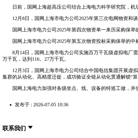
日前，国网上海超高压公司结合上海电力科学研究院，机场
12月8日，国网上海市电力公司2025年第三次电网物资和谈库
国网上海市电力公司2025年第四次物资单一来历采购保举的成交
国网上海市电力公司2025年第五次物资投标采购保举的中标候选
8月14日，国网上海市电力公司实施百万千瓦级虚拟电厂需求
万千瓦，达到116。27万千瓦。
12月3日，国网上海市电力公司结合中国电信集团开展虚拟
集群的从动化、高精度迁徙，成功验证全链从动化贯通解锁“算
国网上海电力加强对各级坐点、线、设备的特巡工做，并使
发布于 : 2026-07-05 10:36
联系我们