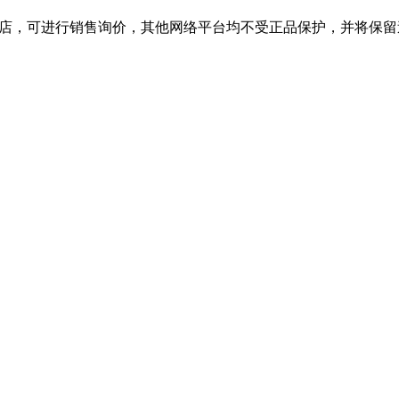
旗舰店，可进行销售询价，其他网络平台均不受正品保护，并将保留