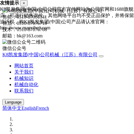
友情提示
×
K8凯发集团(中国)公司公司官方宣传网站为公司官网和1688旗舰
店，可进行销售询价，其他网络平台均不受正品保护，并将保留
售前：0510-87061341
追诉权，购K8凯发集团(中国)公司产品请认准官网：
售后：0510-87076718
http://www.manyihejt.com
技术：0510-87076708
邮箱：bk@163.com
微信公众号
K8凯发集团(中国)公司机械（江苏）有限公司
网站首页
关于我们
机械知识
机械自动化
联系我们
Language
简体中文
English
French