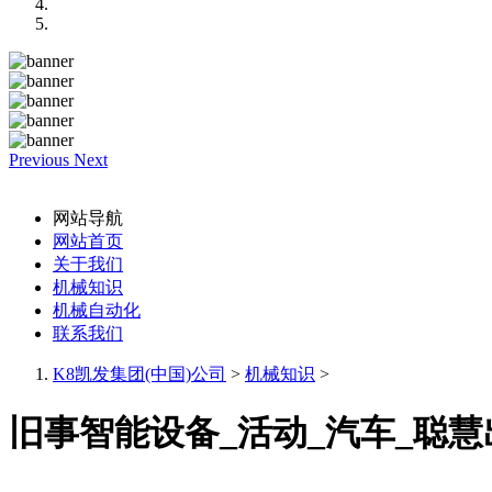
Previous
Next
网站导航
网站首页
关于我们
机械知识
机械自动化
联系我们
K8凯发集团(中国)公司
>
机械知识
>
旧事智能设备_活动_汽车_聪慧