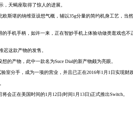
时暗示，天蝎座取得了惊人的进展。
欧斯堪的纳维亚设想气概，辅以35g分量的简约机身工艺，当
机手柄，如许一来，正在智妙手机上体验动做类逛戏也不正在话下
将推迟这款产物的发售。
物，此中一款名为Suce Dial的新产物颇为亮眼。
分手，成为一项的营业，并且已正在2016年1月1日实现财
声。
美国时间的1月12日(时间1月13日)正式推出Switch。