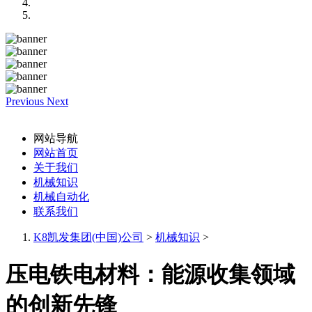
Previous
Next
网站导航
网站首页
关于我们
机械知识
机械自动化
联系我们
K8凯发集团(中国)公司
>
机械知识
>
压电铁电材料：能源收集领域
的创新先锋