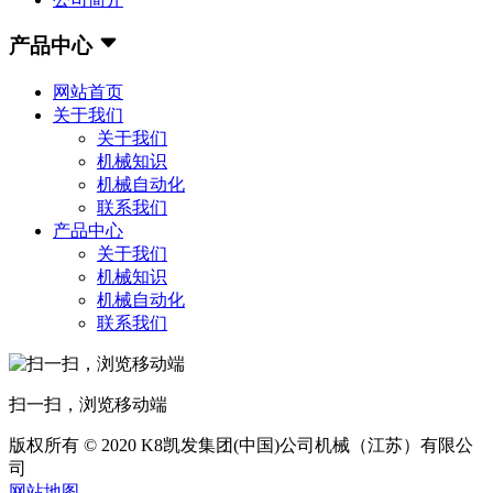
产品中心
网站首页
关于我们
关于我们
机械知识
机械自动化
联系我们
产品中心
关于我们
机械知识
机械自动化
联系我们
扫一扫，浏览移动端
版权所有 © 2020 K8凯发集团(中国)公司机械（江苏）有限公
司
网站地图