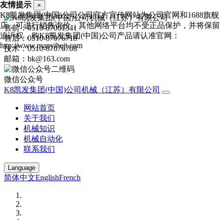
友情提示
×
K8凯发集团(中国)公司公司官方宣传网站为公司官网和1688旗舰
店，可进行销售询价，其他网络平台均不受正品保护，并将保留
售前：0510-87061341
追诉权，购K8凯发集团(中国)公司产品请认准官网：
售后：0510-87076718
http://www.manyihejt.com
技术：0510-87076708
邮箱：bk@163.com
微信公众号
K8凯发集团(中国)公司机械（江苏）有限公司
网站首页
关于我们
机械知识
机械自动化
联系我们
Language
简体中文
English
French