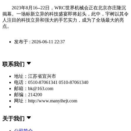
2023年8月16--22日，WRC世界机械会正在北京亦庄隆沉
揭幕。一场标新立异的科技盛宴即将起头，此中，宇树以其令
人注目的科技立异和强大的手艺实力，成为了全场最大的亮
点。
发布于 : 2026-06-11 22:37
联系我们
地址：江苏省宜兴市
电话：0510-87061341 0510-87061340
邮箱：bk@163.com
邮编：214200
网址：http://www.manyihejt.com
关于我们
公司简介