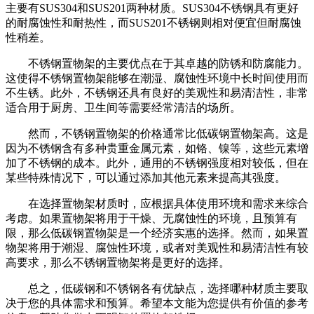
主要有SUS304和SUS201两种材质。SUS304不锈钢具有更好
的耐腐蚀性和耐热性，而SUS201不锈钢则相对便宜但耐腐蚀
性稍差。
不锈钢置物架的主要优点在于其卓越的防锈和防腐能力。
这使得不锈钢置物架能够在潮湿、腐蚀性环境中长时间使用而
不生锈。此外，不锈钢还具有良好的美观性和易清洁性，非常
适合用于厨房、卫生间等需要经常清洁的场所。
然而，不锈钢置物架的价格通常比低碳钢置物架高。这是
因为不锈钢含有多种贵重金属元素，如铬、镍等，这些元素增
加了不锈钢的成本。此外，通用的不锈钢强度相对较低，但在
某些特殊情况下，可以通过添加其他元素来提高其强度。
在选择置物架材质时，应根据具体使用环境和需求来综合
考虑。如果置物架将用于干燥、无腐蚀性的环境，且预算有
限，那么低碳钢置物架是一个经济实惠的选择。然而，如果置
物架将用于潮湿、腐蚀性环境，或者对美观性和易清洁性有较
高要求，那么不锈钢置物架将是更好的选择。
总之，低碳钢和不锈钢各有优缺点，选择哪种材质主要取
决于您的具体需求和预算。希望本文能为您提供有价值的参考