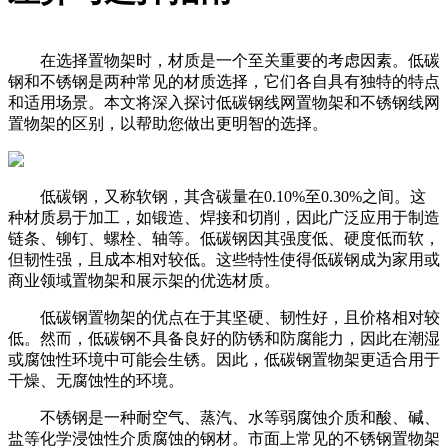
在选择置物架时，材质是一个至关重要的考虑因素。低碳
钢和不锈钢是两种常见的材质选择，它们各自具有独特的特点
和适用场景。本文将深入探讨低碳钢线网置物架和不锈钢线网
置物架的区别，以帮助您做出更明智的选择。
低碳钢，又称软钢，其含碳量在0.10%至0.30%之间。这
种材质易于加工，如锻造、焊接和切削，因此广泛应用于制造
链条、铆钉、螺栓、轴等。低碳钢因其强度低、硬度低而软，
但韧性强，且成本相对较低。这些特性使得低碳钢成为家用或
商业领域置物架和展示架的优选材质。
低碳钢置物架的优点在于其坚硬、韧性好，且价格相对较
低。然而，低碳钢不具备良好的防锈和防腐能力，因此在潮湿
或腐蚀性环境中可能会生锈。因此，低碳钢置物架更适合用于
干燥、无腐蚀性的环境。
不锈钢是一种耐空气、蒸汽、水等弱腐蚀介质和酸、碱、
盐等化学浸蚀性介质腐蚀的钢材。市面上常见的不锈钢置物架