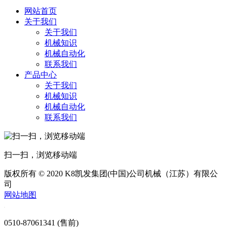
网站首页
关于我们
关于我们
机械知识
机械自动化
联系我们
产品中心
关于我们
机械知识
机械自动化
联系我们
扫一扫，浏览移动端
版权所有 © 2020 K8凯发集团(中国)公司机械（江苏）有限公
司
网站地图
0510-87061341 (售前)