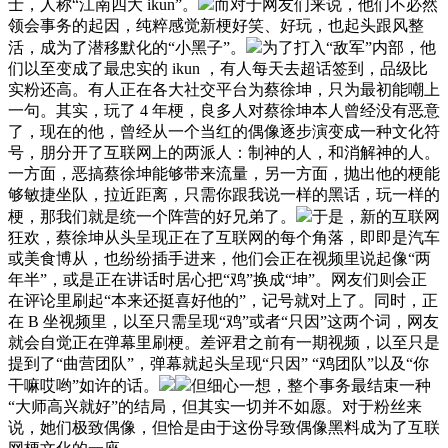
士，人称“江南四大 ikun”。
而对于网友们来说，他们不必然
领会事务的起因，纯粹感觉新梗好笑、好玩，也起头跟风整
活，成为了潜移默化的“小黑子”。
为了打入“敌军”内部，他
们以至变成了最忠实的 ikun ，有人每天去超话签到，品级比
实粉还高。有人正在各大社交平台为蔡徐坤，只为最初能嘲上
一句。其实，玩了 4 年梗，良多人对蔡徐坤本人曾经没有恶意
了，现在的他，曾经从一个当红的偶像逐步演变成一种文化符
号，朋分开了互联网上的两派人：制神的人，和消解神的人。
一方面，恶搞蔡徐坤能够带来流量，另一方面，抛出他的梗能
够敏捷坐队，拉近距离，只需你跟我说一样的黑话，玩一样的
梗，那我们就是统一个阵营的好兄弟了。
于是，新的互联网
狂欢，蔡徐坤从头呈现正在了互联网的每个角落，即即是汽车
或美食博从，也纷纷插手进来，他们会正在视频里说起像“两
年半”，或是正在讲话时居心把“鸡”换成“坤”。网友们则会正
在评论里刷起“本来还挺喜好他的”，记号就对上了。同时，正
在 B 坐视频里，以至只需呈现“鸡”或者“只因”这两个词，网友
就会自觉正在弹幕里刷梗。差评君之前有一期视频，以至只是
提到了“曲营团队”，弹幕就起头呈现“只因” “鸡团队”以及“你
干嘛哎哟”如许的话。
但细心一想，整个事务最结束一种
“大师高兴就好”的结局，但其实一切并不如愿。对于粉丝来
说，她们极致偶像，但恰是由于这份导致偶像黑料成为了互联