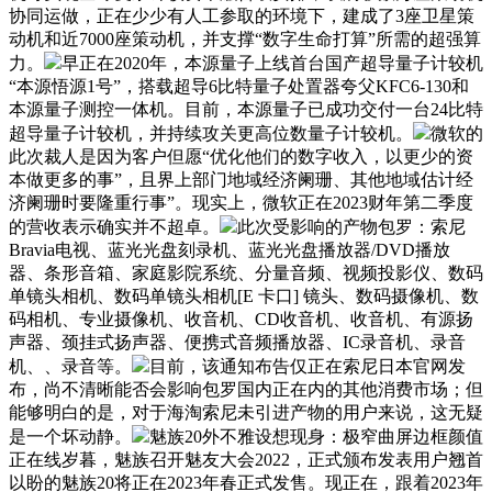
协同运做，正在少少有人工参取的环境下，建成了3座卫星策
动机和近7000座策动机，并支撑“数字生命打算”所需的超强算
力。
早正在2020年，本源量子上线首台国产超导量子计较机
“本源悟源1号”，搭载超导6比特量子处置器夸父KFC6-130和
本源量子测控一体机。目前，本源量子已成功交付一台24比特
超导量子计较机，并持续攻关更高位数量子计较机。
微软的
此次裁人是因为客户但愿“优化他们的数字收入，以更少的资
本做更多的事”，且界上部门地域经济阑珊、其他地域估计经
济阑珊时要隆重行事”。现实上，微软正在2023财年第二季度
的营收表示确实并不超卓。
此次受影响的产物包罗：索尼
Bravia电视、蓝光光盘刻录机、蓝光光盘播放器/DVD播放
器、条形音箱、家庭影院系统、分量音频、视频投影仪、数码
单镜头相机、数码单镜头相机[E 卡口] 镜头、数码摄像机、数
码相机、专业摄像机、收音机、CD收音机、收音机、有源扬
声器、颈挂式扬声器、便携式音频播放器、IC录音机、录音
机、、录音等。
目前，该通知布告仅正在索尼日本官网发
布，尚不清晰能否会影响包罗国内正在内的其他消费市场；但
能够明白的是，对于海淘索尼未引进产物的用户来说，这无疑
是一个坏动静。
魅族20外不雅设想现身：极窄曲屏边框颜值
正在线岁暮，魅族召开魅友大会2022，正式颁布发表用户翘首
以盼的魅族20将正在2023年春正式发售。现正在，跟着2023年