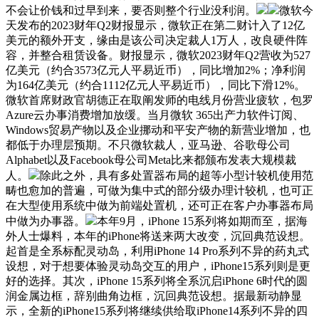
不会让价钱和过早到来，要否则整个行业没利润。
微软今
天发布的2023财年Q2财报显示，微软正在第二财计入了12亿
美元的额外开支，缘由是该公司决定裁人1万人，改良硬件阵
容，并整合租赁设备。财报显示，微软2023财年Q2营收为527
亿美元（约合3573亿元人平易近币），同比增加2%；净利润
为164亿美元（约合1112亿元人平易近币），同比下滑12%。
微软首席财政官胡德正在取阐发师的电线月份营业疲软，包罗
Azure云办事消费增加放缓。当月微软 365出产力软件订阅、
Windows贸易产物以及企业挪动和平安产物的新营业增加，也
都低于办理层预期。不只微软裁人，亚马逊、谷歌母公司
Alphabet以及Facebook母公司Meta比来都颁布发表大规模裁
人。
除此之外，具有多处置器布局的超等小型计较机使用范
畴也愈加的普遍，可做为集中式的部分级办理计较机，也可正
在大型使用系统中做为前端处置机，还可正在客户办事器布局
中做为办事器。
本年9月，iPhone 15系列将如期而至，据海
外人士爆料，本年的iPhone将送来两大改变，沉回典范设想。
起首是全系标配灵动岛，利用iPhone 14 Pro系列不异的药丸式
设想，对于想要体验灵动岛交互的用户，iPhone15系列则是更
好的选择。其次，iPhone 15系列将全系沉启iPhone 6时代的圆
润金属边框，辞别曲角边框，沉回典范设想。据最新动静显
示，全新的iPhone15系列将继续供给取iPhone14系列不异的四