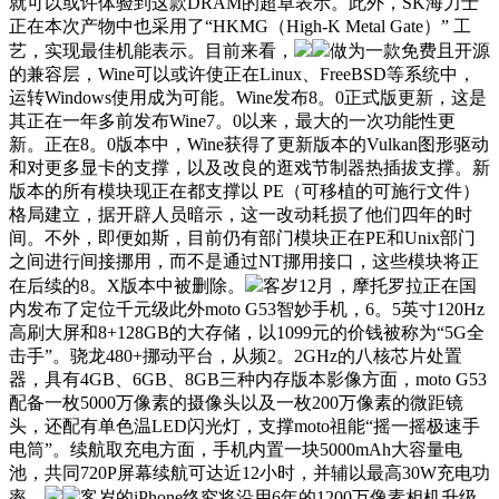
就可以或许体验到这款DRAM的超卓表示。此外，SK海力士
正在本次产物中也采用了“HKMG（High-K Metal Gate）” 工
艺，实现最佳机能表示。目前来看，
做为一款免费且开源
的兼容层，Wine可以或许使正在Linux、FreeBSD等系统中，
运转Windows使用成为可能。Wine发布8。0正式版更新，这是
其正在一年多前发布Wine7。0以来，最大的一次功能性更
新。正在8。0版本中，Wine获得了更新版本的Vulkan图形驱动
和对更多显卡的支撑，以及改良的逛戏节制器热插拔支撑。新
版本的所有模块现正在都支撑以 PE（可移植的可施行文件）
格局建立，据开辟人员暗示，这一改动耗损了他们四年的时
间。不外，即便如斯，目前仍有部门模块正在PE和Unix部门
之间进行间接挪用，而不是通过NT挪用接口，这些模块将正
在后续的8。X版本中被删除。
客岁12月，摩托罗拉正在国
内发布了定位千元级此外moto G53智妙手机，6。5英寸120Hz
高刷大屏和8+128GB的大存储，以1099元的价钱被称为“5G全
击手”。骁龙480+挪动平台，从频2。2GHz的八核芯片处置
器，具有4GB、6GB、8GB三种内存版本影像方面，moto G53
配备一枚5000万像素的摄像头以及一枚200万像素的微距镜
头，还配有单色温LED闪光灯，支撑moto祖能“摇一摇极速手
电筒”。续航取充电方面，手机内置一块5000mAh大容量电
池，共同720P屏幕续航可达近12小时，并辅以最高30W充电功
率。
客岁的iPhone终究将沿用6年的1200万像素相机升级