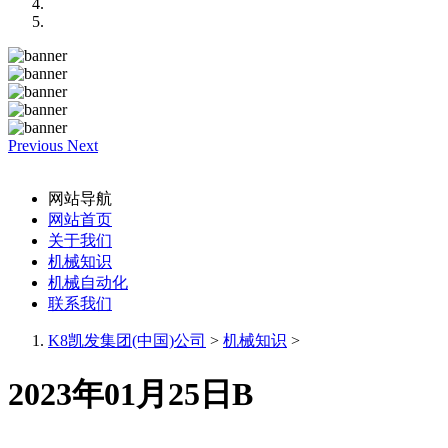
Previous
Next
网站导航
网站首页
关于我们
机械知识
机械自动化
联系我们
K8凯发集团(中国)公司
>
机械知识
>
2023年01月25日B