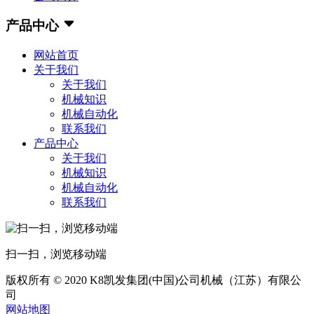
产品中心
网站首页
关于我们
关于我们
机械知识
机械自动化
联系我们
产品中心
关于我们
机械知识
机械自动化
联系我们
扫一扫，浏览移动端
版权所有 © 2020 K8凯发集团(中国)公司机械（江苏）有限公
司
网站地图