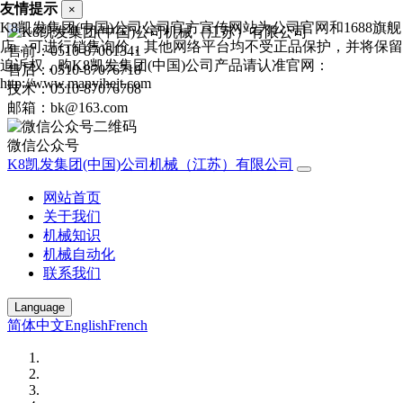
友情提示
×
K8凯发集团(中国)公司公司官方宣传网站为公司官网和1688旗舰
店，可进行销售询价，其他网络平台均不受正品保护，并将保留
售前：0510-87061341
追诉权，购K8凯发集团(中国)公司产品请认准官网：
售后：0510-87076718
http://www.manyihejt.com
技术：0510-87076708
邮箱：bk@163.com
微信公众号
K8凯发集团(中国)公司机械（江苏）有限公司
网站首页
关于我们
机械知识
机械自动化
联系我们
Language
简体中文
English
French