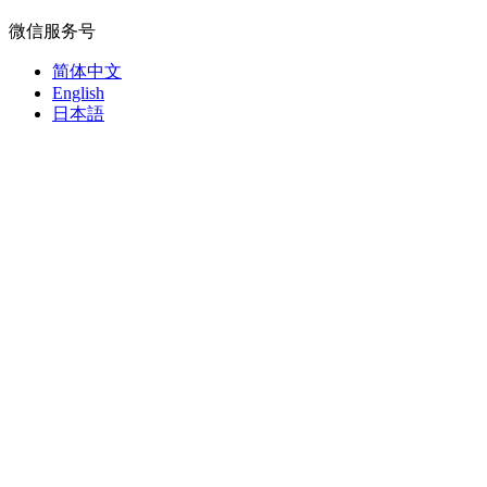
微信服务号
简体中文
English
日本語