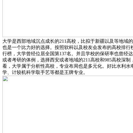
大学是西部地域沉点成长的211高校，比拟于新疆以及等地域
也是一个比力好的选择。按照软科以及校友会发布的高校排行榜
行榜，大学曾经位居全国第137名。并且学校的保研率也曾经达
或者考研的体例，选择西安或者地域的211高校和985高校
看，大学属于分析性高校，专业布局也是多元化。好比水利水
学、计较机科学取手艺等都是王牌专业。