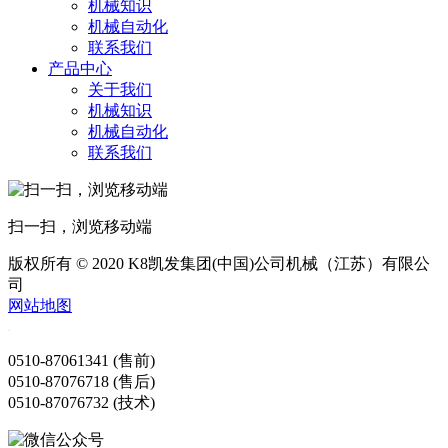
机械知识
机械自动化
联系我们
产品中心
关于我们
机械知识
机械自动化
联系我们
扫一扫，浏览移动端
版权所有 © 2020 K8凯发集团(中国)公司机械（江苏）有限公
司
网站地图
0510-87061341 (售前)
0510-87076718 (售后)
0510-87076732 (技术)