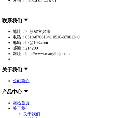
发布于 : 2026-05-22 07:14
联系我们
地址：江苏省宜兴市
电话：0510-87061341 0510-87061340
邮箱：bk@163.com
邮编：214200
网址：http://www.manyihejt.com
关于我们
公司简介
产品中心
网站首页
关于我们
关于我们