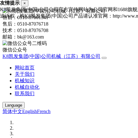
友情提示
×
K8凯发集团(中国)公司公司官方宣传网站为公司官网和1688
追诉权，购K8凯发集团(中国)公司产品请认准官网：http://www.manyi
售前：0510-87061341
售后：0510-87076718
技术：0510-87076708
邮箱：bk@163.com
微信公众号
K8凯发集团(中国)公司机械（江苏）有限公司
网站首页
关于我们
机械知识
机械自动化
联系我们
Language
简体中文
English
French