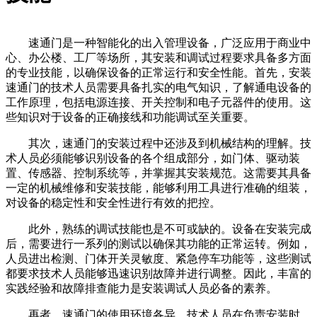
速通门是一种智能化的出入管理设备，广泛应用于商业中
心、办公楼、工厂等场所，其安装和调试过程要求具备多方面
的专业技能，以确保设备的正常运行和安全性能。首先，安装
速通门的技术人员需要具备扎实的电气知识，了解通电设备的
工作原理，包括电源连接、开关控制和电子元器件的使用。这
些知识对于设备的正确接线和功能调试至关重要。
其次，速通门的安装过程中还涉及到机械结构的理解。技
术人员必须能够识别设备的各个组成部分，如门体、驱动装
置、传感器、控制系统等，并掌握其安装规范。这需要其具备
一定的机械维修和安装技能，能够利用工具进行准确的组装，
对设备的稳定性和安全性进行有效的把控。
此外，熟练的调试技能也是不可或缺的。设备在安装完成
后，需要进行一系列的测试以确保其功能的正常运转。例如，
人员进出检测、门体开关灵敏度、紧急停车功能等，这些测试
都要求技术人员能够迅速识别故障并进行调整。因此，丰富的
实践经验和故障排查能力是安装调试人员必备的素养。
再者，速通门的使用环境各异，技术人员在负责安装时，