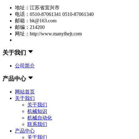
地址：江苏省宜兴市
电话：0510-87061341 0510-87061340
邮箱：bk@163.com
邮编：214200
网址：http://www.manyihejt.com
关于我们
公司简介
产品中心
网站首页
关于我们
关于我们
机械知识
机械自动化
联系我们
产品中心
关于我们