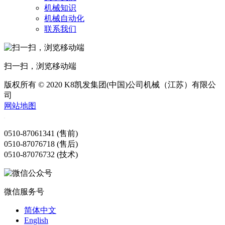
机械知识
机械自动化
联系我们
扫一扫，浏览移动端
版权所有 © 2020 K8凯发集团(中国)公司机械（江苏）有限公
司
网站地图
0510-87061341 (售前)
0510-87076718 (售后)
0510-87076732 (技术)
微信服务号
简体中文
English