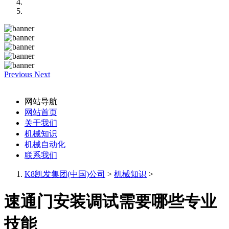
Previous
Next
网站导航
网站首页
关于我们
机械知识
机械自动化
联系我们
K8凯发集团(中国)公司
>
机械知识
>
速通门安装调试需要哪些专业
技能