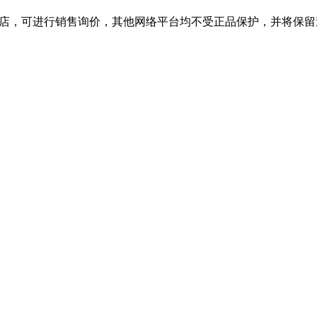
旗舰店，可进行销售询价，其他网络平台均不受正品保护，并将保留