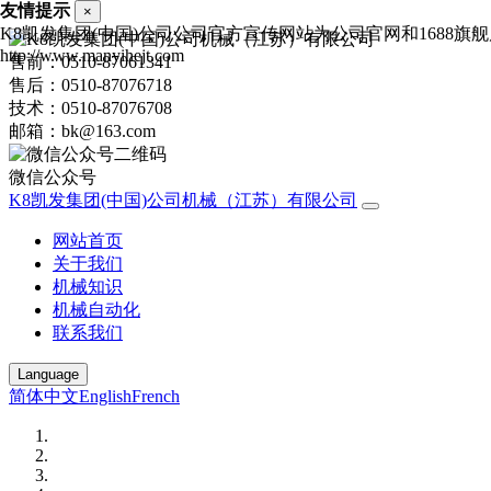
友情提示
×
K8凯发集团(中国)公司公司官方宣传网站为公司官网和1688
http://www.manyihejt.com
售前：0510-87061341
售后：0510-87076718
技术：0510-87076708
邮箱：bk@163.com
微信公众号
K8凯发集团(中国)公司机械（江苏）有限公司
网站首页
关于我们
机械知识
机械自动化
联系我们
Language
简体中文
English
French