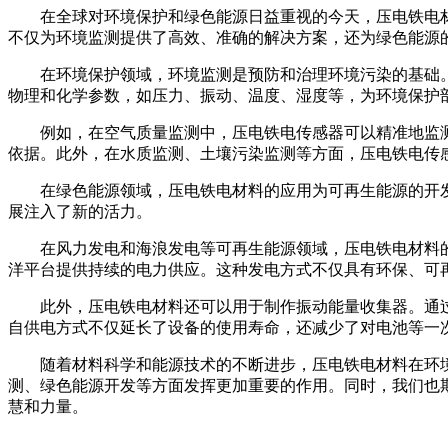
在全球对环境保护和绿色能源日益重视的今天，压电铁电材
不仅为环境监测提供了高效、准确的解决方案，还为绿色能源
在环境保护领域，环境监测是预防和治理环境污染的基础。
物理和化学参数，如压力、振动、温度、湿度等，为环境保护
例如，在空气质量监测中，压电铁电传感器可以精准地监测
依据。此外，在水质监测、土壤污染监测等方面，压电铁电传
在绿色能源领域，压电铁电材料的应用为可再生能源的开发
展注入了新的活力。
在风力发电和海浪发电等可再生能源领域，压电铁电材料的
洋平台提供持续的电力供应。这种发电方式不仅具有环保、可
此外，压电铁电材料还可以用于制作振动能量收集器。通过
自供电方式不仅延长了设备的使用寿命，还减少了对电池等一
随着材料科学和能源技术的不断进步，压电铁电材料在环境
测、绿色能源开发等方面发挥更加重要的作用。同时，我们也
慧和力量。