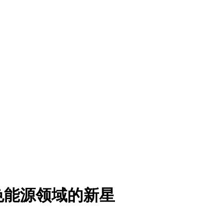
色能源领域的新星