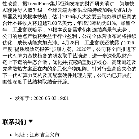
性改善。据TrendForce集邦征询发布的财产研究演讲，为加快
AI使用导入取升级，全球云端办事供应商持续加强投资AI办
事器及相关根本扶植，估计2026年八大次要云端办事供应商的
合计本钱收入将超越7100亿美元，年增加率约为61%。瞻望全
年，工业富联暗示，AI根本设备需求仍将连结高景气态势，
公司的焦点产物将受益于行业盈利，公司全体营收布局将持续
优化，成长动能愈加充沛。4月28日，工业富联还披露了2026
年度“提质增效沉报答”步履方案。2026年，公司将全面推进下
一代AI算力基扶植备的研发取手艺演进，进一步深化取财产
链上下逛的生态合做，优化并拓宽涵盖数据核心、高速毗连及
先辈散热方案正在内的多元化产物矩阵。针对行业高度关心的
下一代AI算力架构及其配套硬件处理方案，公司均已开展前
瞻性深度手艺结构取结合开辟。
发布于 : 2026-05-03 19:01
联系我们
地址：江苏省宜兴市