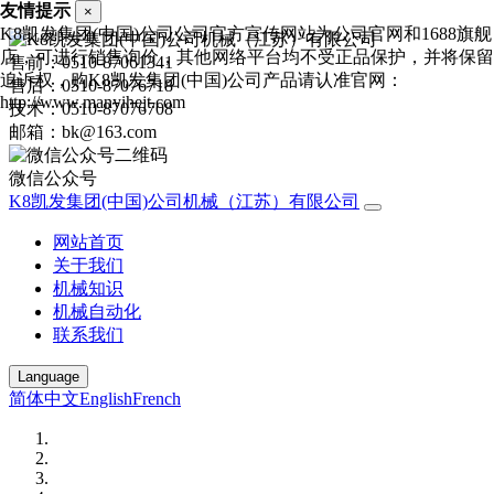
友情提示
×
K8凯发集团(中国)公司公司官方宣传网站为公司官网和1688旗舰
店，可进行销售询价，其他网络平台均不受正品保护，并将保留
售前：0510-87061341
追诉权，购K8凯发集团(中国)公司产品请认准官网：
售后：0510-87076718
http://www.manyihejt.com
技术：0510-87076708
邮箱：bk@163.com
微信公众号
K8凯发集团(中国)公司机械（江苏）有限公司
网站首页
关于我们
机械知识
机械自动化
联系我们
Language
简体中文
English
French