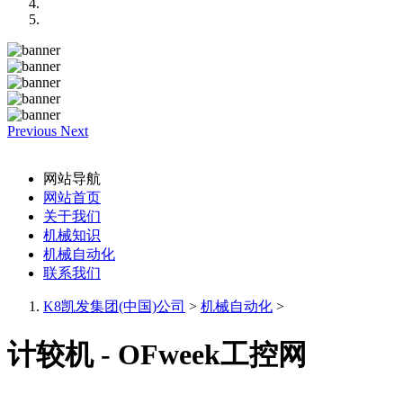
Previous
Next
网站导航
网站首页
关于我们
机械知识
机械自动化
联系我们
K8凯发集团(中国)公司
>
机械自动化
>
计较机 - OFweek工控网