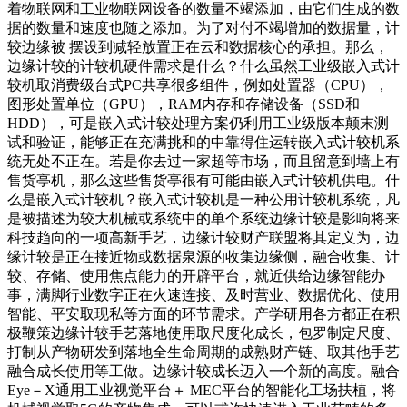
着物联网和工业物联网设备的数量不竭添加，由它们生成的数
据的数量和速度也随之添加。为了对付不竭增加的数据量，计
较边缘被 摆设到减轻放置正在云和数据核心的承担。那么，
边缘计较的计较机硬件需求是什么？什么虽然工业级嵌入式计
较机取消费级台式PC共享很多组件，例如处置器（CPU），
图形处置单位（GPU），RAM内存和存储设备（SSD和
HDD），可是嵌入式计较处理方案仍利用工业级版本颠末测
试和验证，能够正在充满挑和的中靠得住运转嵌入式计较机系
统无处不正在。若是你去过一家超等市场，而且留意到墙上有
售货亭机，那么这些售货亭很有可能由嵌入式计较机供电。什
么是嵌入式计较机？嵌入式计较机是一种公用计较机系统，凡
是被描述为较大机械或系统中的单个系统边缘计较是影响将来
科技趋向的一项高新手艺，边缘计较财产联盟将其定义为，边
缘计较是正在接近物或数据泉源的收集边缘侧，融合收集、计
较、存储、使用焦点能力的开辟平台，就近供给边缘智能办
事，满脚行业数字正在火速连接、及时营业、数据优化、使用
智能、平安取现私等方面的环节需求。产学研用各方都正在积
极鞭策边缘计较手艺落地使用取尺度化成长，包罗制定尺度、
打制从产物研发到落地全生命周期的成熟财产链、取其他手艺
融合成长使用等工做。边缘计较成长迈入一个新的高度。融合
Eye－X通用工业视觉平台＋ MEC平台的智能化工场扶植，将