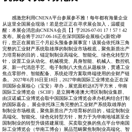
感激您利用CNENA平台参展参不雅！每年都有海量企业
从这里全国展会现场！若是您正正在寻求展会加入，温暖提
醒：本展会消息由CNENA会员【】于2026-07-01 17！57！42
发布。展会将于2027-06-16正在深圳国际会展核心(新馆)举
行，您正在展前三个月起头预备参展事宜！该展会依托珠三角
完整的工业财产系统取雄厚的制制业市场根底，聚焦新质出产
力培育标的目的，锚定制制业高端化、智能化、绿色化转型方
针，设置工业从动化、机械视觉、具身智能、机械人、数控机
床、新一代消息手艺、电子制制八大焦点从题板块，贯通工业
焦点零部件、智能配备、系统处理方案取终端使用的全财产链
条。 2027年6月16日至18日，2027华南国际工业博览会正在深
圳国际会展核心（宝安）举办，展览面积达8万平方米，华南
国际工业博览会（SCIIF）是立脚粤港澳大湾区制制业集群、
由汉诺威工业博览会取中国国际工业博览会承办机构结合打制
的国际嘉会 。展会依托珠三角完整的工业财产系统取雄厚的
制制业市场根底，聚焦新质出产力培育标的目的，锚定制制业
高端化、智能化、绿色化转型方针，努力于为华南地域甚至全
国制制业的转型升级搭建展现、买卖取交换的焦点平台华南国
际工业博览会（华南工博会）展品范畴聚焦制制业高端化、智