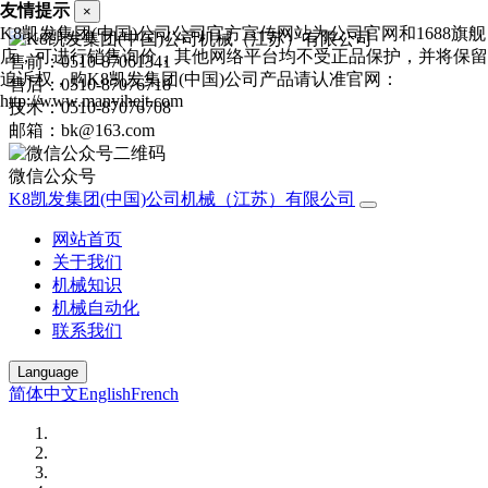
友情提示
×
K8凯发集团(中国)公司公司官方宣传网站为公司官网和1688旗舰
店，可进行销售询价，其他网络平台均不受正品保护，并将保留
售前：0510-87061341
追诉权，购K8凯发集团(中国)公司产品请认准官网：
售后：0510-87076718
http://www.manyihejt.com
技术：0510-87076708
邮箱：bk@163.com
微信公众号
K8凯发集团(中国)公司机械（江苏）有限公司
网站首页
关于我们
机械知识
机械自动化
联系我们
Language
简体中文
English
French