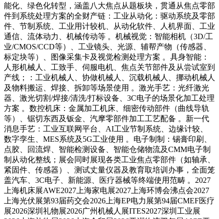
能化、绿色化转型，涵盖八大焦点从题板块，贯通从焦点零部
件到系统处理方案的全财产链：工业从动化：驱动系统及零部
件、节制系统、工业用计较机、从动化软件、人机界面、工业
通信、流体动力、机械传动等 。机械视觉：智能相机（3D/工
业/CMOS/CCD等）、工业镜头、光源、辅帮产物（传感器、
标定块等）、图像采集卡及视觉检测处理方案 。具身智能：
人形机械人、工致手、伺服电机、焦点关节部件及从尝试室到
产线；：工业机械人、协做机械人、沉载机械人、挪动机械人
及物料搬运、焊接、拆卸等场景使用 。激光手艺：光纤激光
器、激光切割/焊接/清洗/打标设备、3C电子的场景化加工处理
方案 。数控机床：金属加工机床、细密传动部件（曲线导轨
等）、锯切东西及钣金、汽摩零部件加工工艺配备 。新一代
消息手艺：工业互联网平台、AI工业节制系统、边缘计较、
数字孪生、MES系统及5G工业使用 。电子制制：锡膏印刷、
点胶、回流焊、智能检测设备、智能仓储物流及CMM电子制
制从动化整线；展会同时展现各类工业焦点零部件（如轴承、
紧固件、传感器）、测试丈量仪器及教育取培训办事，全面笼
盖汽车、3C电子、新能源、医疗器械等终端使用范畴 。2027
上海机床展AWE2027上海家电展2027上海环博会沸点会2027
上海光伏展第93届药交会2026上海EP电力展第94届CMEF医疗
展2026深圳礼物展2026广州机械人展ITES2027深圳工业展