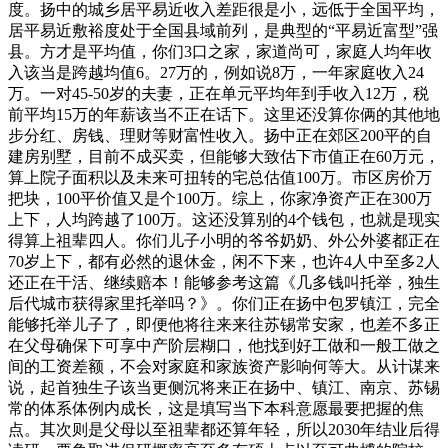
度。扬中的城乡居平易近收入差距很是小，远低于全国平均，
居平易近敷裕度处于全国县域前列，是典型的“平易近富型”强
县。方才是平均值，你们3口之家，家道尚可，家庭人均年收
入该当是跨越均值6。27万的，例如说8万，一年家庭收入24
万。一对45-50岁的夫妻，正在单元平均年到手收入12万，税
前平均15万的年薪该当不正在话下。这里还没算你俩的其他地
步分红、房钱、理财等财富性收入。扬中正在郊区200平的自
建房别墅，目前不成买卖，但能够大致估下市值正在60万元，
算上院子面积以及未来可扭转的宅总估值100万。市区房价万
把块，100平价值又是个100万。综上，你家净资产正在300万
上下，人均跨越了100万。这还没算别的4个钱包，也就是现实
得算上祖辈四人。你们儿子小明的爷爷奶奶、外公外婆都正在
70岁上下，都有必然的退休金，闲不下来，也许4人中至多2人
还正在干活、继续赔本！能够参考这篇《几多钱叫托举，独生
后代城市获得家里托举吗？》。你们正在扬中包罗镇江，完全
能够托举儿子了，即便他将往来来往苏锡常安家，也差不多正
在父母确保下可享中产阶层糊口，他找到好工做和一般工做之
间的工资差额，不会对家庭和家族资产影响何等大。从计谋来
说，起首独生子该当更侧沉将来正在扬中、镇江、南京、苏锡
常的体系体例内成长，这是填写当下本科意愿最要把握的焦
点。其次则是父母以至祖辈都还算年轻，所以2030年结业后得