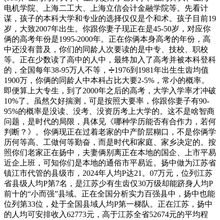
电机学院、上海二工大、上海立信会计金融学院等。先看计
谋，孩子的本科大学和专业的选择仅仅是个和术。孩子目前19
岁，大致2007年出生。你跟你妻子现正在是45-50岁，对应你
俩的高考年份是1995-2000年。正在你俩本身高考的年份，高
中还没有普及，你们的同龄人次要读的是中专、技校、职校
等。正在少数读了高中的人中，最终加入了高考并被本科登科
的，全国每年38-95万人不等，➗️1976到1981年出生生齿均值
1900万，你俩的同龄人中本科占比大要2-5%，常小的概率。
即便算上大专生，到了2000年之后的高考，大学入学率才冲破
10%了。虽然欠好揣测，可是按照大要率，你跟你妻子有90-
95%的概率是没读、没考、没资历考上大学的。这不是啥智商
问题，是时代的局限，具体见《哪种学历能否有合作力，若何
判断？》。你俩现正在过着老家的中产阶层糊口，不是你俩学
历何等高、工做何等勤奋，而是时代和家庭、家乡决定的。按
照你们老家正在扬中，夫妻俩别离正在本地的国企、上市平易
近企上班，可知你们是本地的通俗市平易近。扬中做为江苏省
镇江市代管的县级市，2024年人均P达21。07万元，位列江苏
省县级人均P第7名，是江苏少有生齿仅30万级却能跻身人均P
前十的“小而强”县域。正在全国分析实力百强县中，扬中也能
位列第33位，处于全国县域人均P第一梯队。正在江苏，扬中
的人均可安排收入62773元，高于江苏全省52674元的平均程