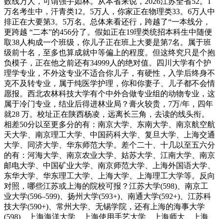
数线万人，可谓强手如林。从本省来说，2026江苏全省52。1
万名考生中，汗青类12。5万人，你家正在物理类33。6万人中
排正在大要第3。5万名。总体来看还行，跨越了“一本线分，
更跨越 “二本”的456分了。假如正在19理类统招本科生中随便
取38人构成一个班级，你儿子正在班上大要是第7名。属于班
级前十名，至多也算成就中等偏上的程度。但这终究只是个抱
负模子，正在他之前还有34999人的绝对值。四川大学有个护
理学专业，不外这专业不适合你儿子，有硬性，入学后终身不
克不及转专业，属于纯医学护理，你和你妻子、儿子都不会情
愿报。西北农林科技大学有个中外合做专业组的动物专业，这
属于冷门专业，结业后得进林业局？膏火较贵，7万/年，四年
就28 万。校址正在陕西杨凌，远离长三角，去读的线头衔。
相差50分以至更多分的有：南京大学、东南大学、南京航空航
天大学、南京理工大学、中国药科大学、复旦大学、上海交通
大学、同济大学、华东师范大学。差个二十、十几以至五六分
的有：河海大学、南京农业大学、姑苏大学、江南大学、南京
邮电大学、中国矿业大学、南京师范大学、上海外国语大学、
东华大学、华东理工大学、上海大学、上海理工大学等。反向
对照，哪些江苏或上海的院校可报？江苏大学(598)、南京工
业大学(596–599)、扬州大学(593+)、南通大学(592+)、江苏科
技大学(590+)、常州大学、无锡学院，还有上海的海事大学
(598)、上海海洋大学、上海使用手艺大学、上海师大、上海