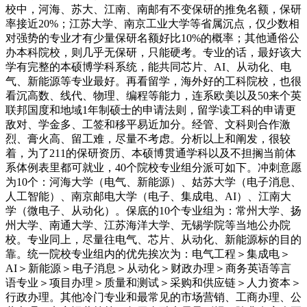
校中，河海、苏大、江南、南邮有不变保研的推免名额，保研
率接近20%；江苏大学、南京工业大学等省属沉点，仅少数相
对强势的专业才有少量保研名额好比10%的概率；其他通俗公
办本科院校，则几乎无保研，只能硬考。专业的话，最好该大
学有完整的本硕博学科系统，能共同芯片、AI、从动化、电
气、新能源等专业最好。再看留学，海外好的工科院校，也很
看沉高数、线代、物理、编程等能力，连系欧美以及50来个英
联邦国度和地域1年制硕士的申请法则，留学读工科的申请更
敌对、学金多、工签和移平易近加分。经管、文科则合作激
烈、膏火高、留工难，尽量不考虑。分析以上和阐发，很较
着，为了211的保研资历、本硕博贯通学科以及不担搁当前体
系体例表里都可就业，40个院校专业组分派可如下。冲刺意愿
为10个：河海大学（电气、新能源）、姑苏大学（电子消息、
人工智能）、南京邮电大学（电子、集成电、AI）、江南大
学（微电子、从动化）。保底的10个专业组为：常州大学、扬
州大学、南通大学、江苏海洋大学、无锡学院等当地公办院
校。专业同上，尽量往电气、芯片、从动化、新能源标的目的
靠。统一院校专业组内的优先挨次为：电气工程＞集成电＞
AI＞新能源＞电子消息＞从动化＞财政办理＞商务英语等言
语专业＞项目办理＞质量和测试＞采购和供应链＞人力资本＞
行政办理。其他冷门专业和最常见的市场营销、工商办理、公