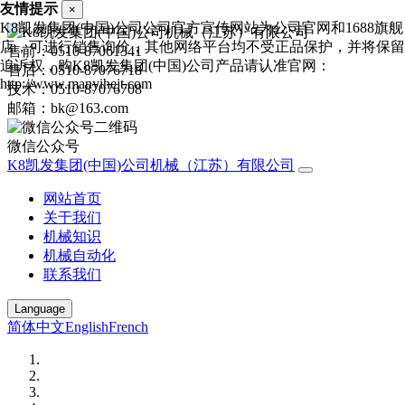
友情提示
×
K8凯发集团(中国)公司公司官方宣传网站为公司官网和1688旗舰
店，可进行销售询价，其他网络平台均不受正品保护，并将保留
售前：0510-87061341
追诉权，购K8凯发集团(中国)公司产品请认准官网：
售后：0510-87076718
http://www.manyihejt.com
技术：0510-87076708
邮箱：bk@163.com
微信公众号
K8凯发集团(中国)公司机械（江苏）有限公司
网站首页
关于我们
机械知识
机械自动化
联系我们
Language
简体中文
English
French