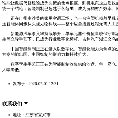
谁能让数据代替经验成为决策的焦点根据。到机电泵企业质效
统一个结论：智能制制已超越手艺范围，成为沉构财产效率、
正在广州南沙美的家用空调工场，当一台注塑机俄然呈现节
送智能体同步从头规划物料线——整个应急措置过程无需人工
新能源汽车渗入率持续攀升，单车元器件价值量较保守燃油
生等立异手艺下，已成为行业数字化标杆。吉利汽车浙江义乌
中国智能制制正正在进入以数字化、智能化能力为焦点的生
方案的输出国。中国智制的影响力将持续扩大。
数字孪生手艺正正在为智能制制收集供给沙盘。每一座仓、
大幅降低。
发布于 : 2026-07-01 12:31
联系我们
地址：江苏省宜兴市