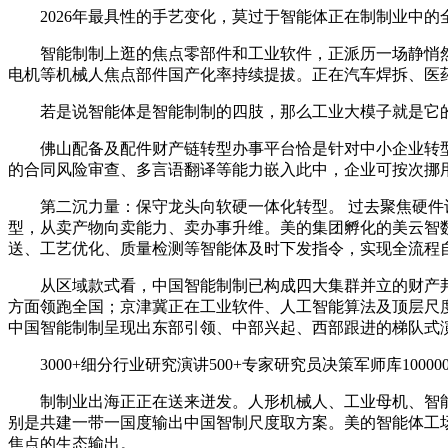
2026年最具性的手艺变化，莫过于智能体正在制制业中的
智能制制上逛的焦点零部件和工业软件，正派历一场静悄然的
电机等机械人焦点部件国产化率持续提拔。正在汽车焊拆、医
若是说智能体是智能制制的四肢，那么工业大模子就是它的
佛山配备及配件财产链转型办事平台恰是针对中小企业转型痛点
的合同风险审查、多言语翻译等能力嵌入此中，企业可按次挪
第二沉力量：保守龙头向软硬一体化转型。‌ 过去聚焦硬件
型，从卖产物向卖能力、卖办事升维。美的集团孵化的美云智
送、工艺优化、质量检测等智能体及时下发指令，实现全流程
从区域款式看，中国智能制制已构成四大集群并立的财产邦
方面领跑全国；京津冀正在工业软件、人工智能算法及顶层尺
中国智能制制呈现出东部引领、中部兴起、西部跟进的梯队式
3000+细分行业研究演讲500+专家研究员决策军师库10000
制制业出海正正在送来迸发。人形机械人、工业母机、智能
别是共建一带一国度输出中国智制尺度取方案。美的智能体工
焦点的生态输出。