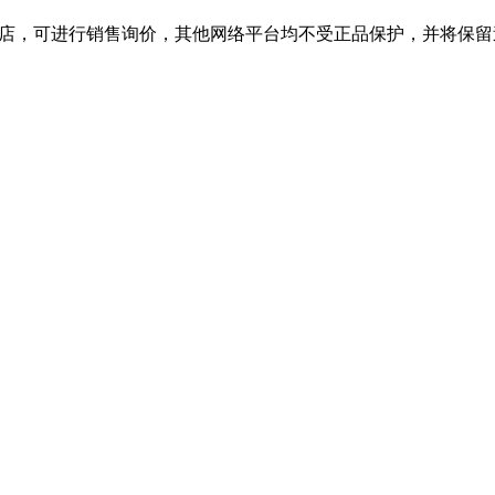
旗舰店，可进行销售询价，其他网络平台均不受正品保护，并将保留