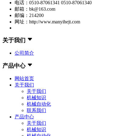
电话：0510-87061341 0510-87061340
邮箱：bk@163.com
邮编：214200
网址：http://www.manyihejt.com
关于我们
公司简介
产品中心
网站首页
关于我们
关于我们
机械知识
机械自动化
联系我们
产品中心
关于我们
机械知识
机械自动化