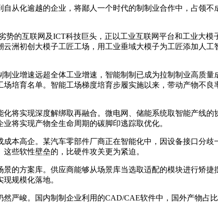
自从化逾越的企业，将鄙人一个时代的制制业合作中，占领不成
劣势的互联网及ICT科技巨头，正以工业互联网平台和工业大
潮云洲初创大模子工匠工场，用工业垂域大模子为工匠添加人工
制业增速远超全体工业增速，智能制制已成为拉制制业高质量成
工场培育名单。智能工场梯度培育步履实施以来，带动产物不良
化将实现深度解绑取再融合。微电网、储能系统取智能产线的协
企业将实现产物全生命周期的碳脚印逃踪取优化。
成本高企。某汽车零部件厂商正在智能化中，因设备接口分歧一
。这些软性壁垒的，比硬件攻关更为紧迫。
景的方案库。供应商能够从场景库当选取适配的模块进行矫捷摆
实现规模化落地。
严峻。国内制制企业利用的CAD/CAE软件中，国外产物占
。