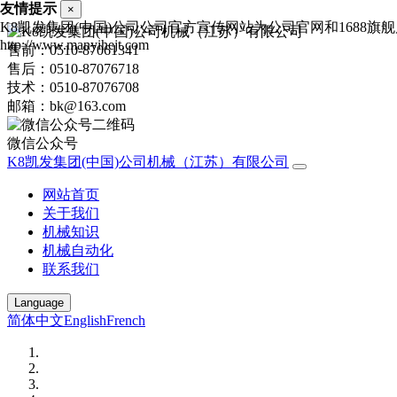
友情提示
×
K8凯发集团(中国)公司公司官方宣传网站为公司官网和1688
http://www.manyihejt.com
售前：0510-87061341
售后：0510-87076718
技术：0510-87076708
邮箱：bk@163.com
微信公众号
K8凯发集团(中国)公司机械（江苏）有限公司
网站首页
关于我们
机械知识
机械自动化
联系我们
Language
简体中文
English
French