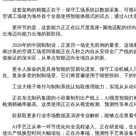
这套架构的精髓正在于：保守工场系统以数据采集、可视化
空调工场做为海外首个全面使用智能体模式的试点，通过AI
更环节的是，这套能力正正在以尺度底座+属地适配的径向
出海迈向能力出海的新阶段。
2026年的中国制制业，正派历一场史无前例的量变。这场
南沙美的空调工场里阿谁能正在几秒之内自从安排全厂产线的
值验证的深水区，从单点智能迈向全域自从的新。
更令人振奋的是具身智能的贸易化迸发。保守工业机械人只
化、复杂多变的制制场景。它们将普遍使用于细密拆卸、下的
工业大模子将付与制制系统认知取推理能力，实现从从动化向
正在东北制药集团的小容量制剂出产线上，AI视觉智能灯检
检测精确率极高。这类使用正正在从视觉检测、预测性等单点
欲获取更多行业市场数据及演讲专业解析，能够点击查看中研普
AI手艺正从单一环节优化向全流程渗入。正在研发端，生成
使出产线换型时间大幅缩短；正在办事端，预测性手艺将设备