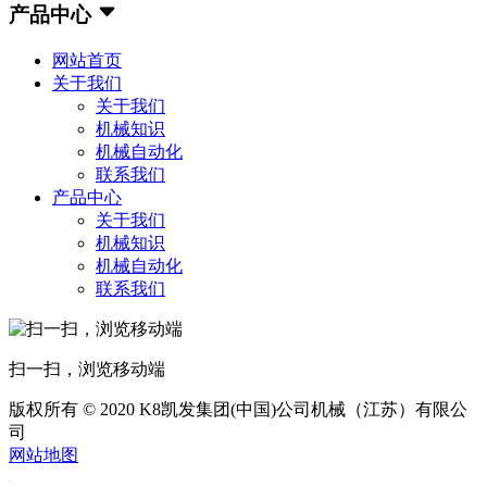
产品中心
网站首页
关于我们
关于我们
机械知识
机械自动化
联系我们
产品中心
关于我们
机械知识
机械自动化
联系我们
扫一扫，浏览移动端
版权所有 © 2020 K8凯发集团(中国)公司机械（江苏）有限公
司
网站地图