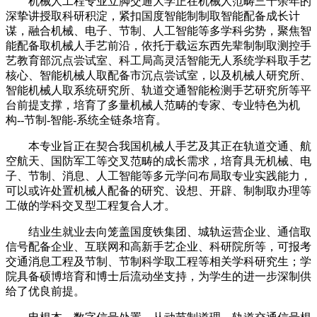
机械人工程专业立脚交通大学正在机械人范畴三十余年的
深挚讲授取科研积淀，紧扣国度智能制制取智能配备成长计
谋，融合机械、电子、节制、人工智能等多学科劣势，聚焦智
能配备取机械人手艺前沿，依托于载运东西先辈制制取测控手
艺教育部沉点尝试室、科工局高灵活智能无人系统学科取手艺
核心、智能机械人取配备市沉点尝试室，以及机械人研究所、
智能机械人取系统研究所、轨道交通智能检测手艺研究所等平
台前提支撑，培育了多量机械人范畴的专家、专业特色为机
构--节制-智能-系统全链条培育。
本专业旨正在契合我国机械人手艺及其正在轨道交通、航
空航天、国防军工等交叉范畴的成长需求，培育具无机械、电
子、节制、消息、人工智能等多元学问布局取专业实践能力，
可以或许处置机械人配备的研究、设想、开辟、制制取办理等
工做的学科交叉型工程复合人才。
结业生就业去向笼盖国度铁集团、城轨运营企业、通信取
信号配备企业、互联网和高新手艺企业、科研院所等，可报考
交通消息工程及节制、节制科学取工程等相关学科研究生；学
院具备硕博培育和博士后流动坐支持，为学生的进一步深制供
给了优良前提。