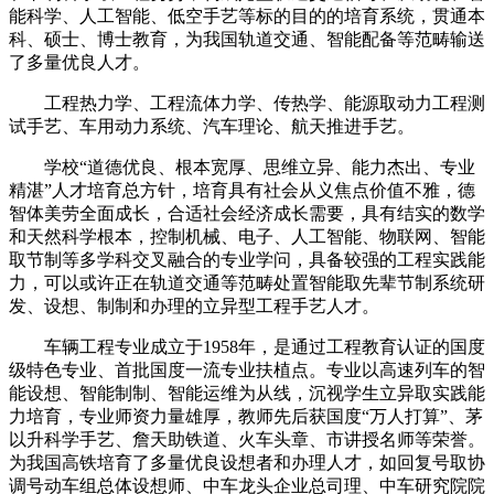
能科学、人工智能、低空手艺等标的目的的培育系统，贯通本
科、硕士、博士教育，为我国轨道交通、智能配备等范畴输送
了多量优良人才。
工程热力学、工程流体力学、传热学、能源取动力工程测
试手艺、车用动力系统、汽车理论、航天推进手艺。
学校“道德优良、根本宽厚、思维立异、能力杰出、专业
精湛”人才培育总方针，培育具有社会从义焦点价值不雅，德
智体美劳全面成长，合适社会经济成长需要，具有结实的数学
和天然科学根本，控制机械、电子、人工智能、物联网、智能
取节制等多学科交叉融合的专业学问，具备较强的工程实践能
力，可以或许正在轨道交通等范畴处置智能取先辈节制系统研
发、设想、制制和办理的立异型工程手艺人才。
车辆工程专业成立于1958年，是通过工程教育认证的国度
级特色专业、首批国度一流专业扶植点。专业以高速列车的智
能设想、智能制制、智能运维为从线，沉视学生立异取实践能
力培育，专业师资力量雄厚，教师先后获国度“万人打算”、茅
以升科学手艺、詹天助铁道、火车头章、市讲授名师等荣誉。
为我国高铁培育了多量优良设想者和办理人才，如回复号取协
调号动车组总体设想师、中车龙头企业总司理、中车研究院院