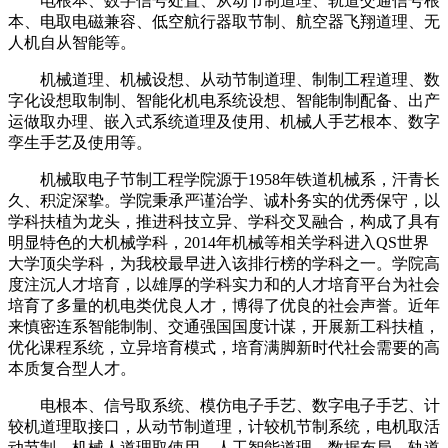
电根本、数字信号处置、从动节制道理、轨道交通信号根
本、电取电磁兼容、低空航行器取节制、航空器飞翔道理、无
人机自从智能等。
机械道理、机械设想、从动节制道理、制制工程道理、数
字化设想取制制、智能化机电系统设想、智能制制配备、出产
运做取办理、嵌入式系统道理及使用、机械人手艺根本、数字
孪生手艺及使用等。
机械取电子节制工程学院源于1958年铁道机械系，汗青长
久、积淀深挚。学院秉承严谨治学、诚朴务实的优秀保守，以
学科扶植为龙头，推进科技立异、学科交叉融合，构成了具有
明显特色的大机械学科，2014年机械等相关学科进入QS世界
大学顶尖学科，为我校最早进入该排行榜的学科之一。学院高
度注沉人才培育，以雄厚的学科实力和的人才培育平台为社会
培育了多量的机电类优良人才，博得了优良的社会声誉。近年
来慎密连系智能制制、交通强国国度计谋，开展新工科扶植，
优化课程系统，立异培育模式，培育满脚新时代社会需要的高
本质复合型人才。
电根本、信号取系统、模仿电子手艺、数字电子手艺、计
较机道理取接口，从动节制道理，计较机节制系统，电机取活
动节制，机械人道理取使用，人工智能道理，数据布局，轨道