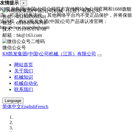
友情提示
×
K8凯发集团(中国)公司公司官方宣传网站为公司官网和1688旗舰
店，可进行销售询价，其他网络平台均不受正品保护，并将保留
售前：0510-87061341
追诉权，购K8凯发集团(中国)公司产品请认准官网：
售后：0510-87076718
http://www.manyihejt.com
技术：0510-87076708
邮箱：bk@163.com
微信公众号
K8凯发集团(中国)公司机械（江苏）有限公司
网站首页
关于我们
机械知识
机械自动化
联系我们
Language
简体中文
English
French