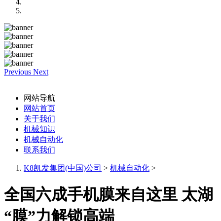
Previous
Next
网站导航
网站首页
关于我们
机械知识
机械自动化
联系我们
K8凯发集团(中国)公司
>
机械自动化
>
全国六成手机膜来自这里 太湖
“膜”力解锁高端