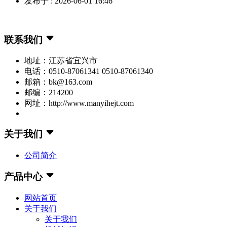
发布于 : 2026-06-01 16:46
联系我们
地址：江苏省宜兴市
电话：0510-87061341 0510-87061340
邮箱：bk@163.com
邮编：214200
网址：http://www.manyihejt.com
关于我们
公司简介
产品中心
网站首页
关于我们
关于我们