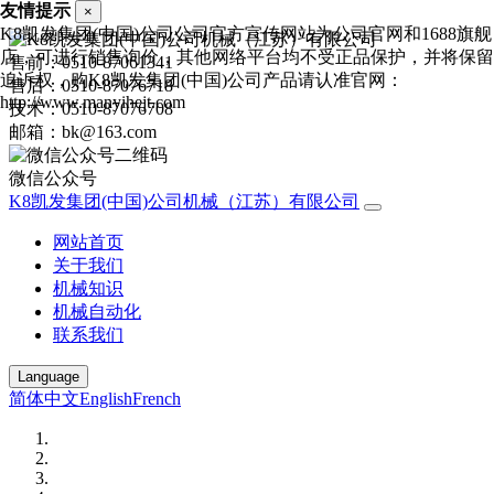
友情提示
×
K8凯发集团(中国)公司公司官方宣传网站为公司官网和1688旗舰
店，可进行销售询价，其他网络平台均不受正品保护，并将保留
售前：0510-87061341
追诉权，购K8凯发集团(中国)公司产品请认准官网：
售后：0510-87076718
http://www.manyihejt.com
技术：0510-87076708
邮箱：bk@163.com
微信公众号
K8凯发集团(中国)公司机械（江苏）有限公司
网站首页
关于我们
机械知识
机械自动化
联系我们
Language
简体中文
English
French