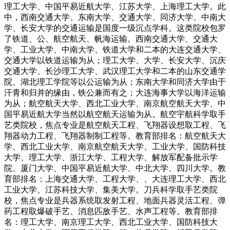
理工大学、中国平易近航大学、江苏大学、上海理工大学。此
中，西南交通大学、东南大学、交通大学、同济大学、中南大
学、长安大学的交通运输是国度一级沉点学科。这类院校包罗
了铁道、公、航空航天、帆海运输。西南交通大学、交通大
学、工业大学、中南大学、铁道大学和二本的大连交通大学、
交通大学以铁道运输为从；理工大学、大学、长安大学、沉庆
交通大学、长沙理工大学、武汉理工大学和二本的山东交通学
院、湖北理工学院等以公运输为从；东南大学和同济大学由于
汗青和归并的缘由，铁公兼而有之；大连海事大学以海洋运输
为从；航空航天大学、西北工业大学、南京航空航天大学、中
国平易近航大学当然以航空航天运输为从。航空宇航科学取手
艺类院校，焦点专业是航空航天工程、飞翔器设想取工程、飞
翔器动力工程、飞翔器制制工程等。教育部排名：航空航天大
学、西北工业大学、南京航空航天大学、工业大学、国防科技
大学、理工大学、浙江大学、工程大学、解放军配备批示学
院、厦门大学、中国平易近航大学、中北大学、四川大学。教
育部排名：上海交通大学、工程大学、、大连理工大学、西北
工业大学、江苏科技大学、集美大学。刀兵科学取手艺类院
校，焦点专业是兵器系统取发射工程、地面兵器灵活工程、弹
药工程取爆破手艺、消息匹敌手艺、水声工程等。教育部排
名：理工大学、南京理工大学、西北工业大学、国防科技大