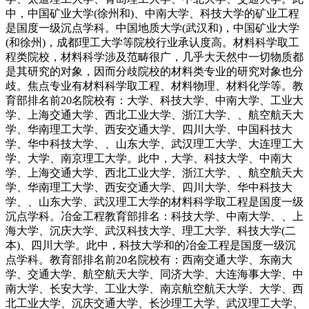
中，中国矿业大学(徐州和)、中南大学、科技大学的矿业工程
是国度一级沉点学科。中国地质大学(武汉和)，中国矿业大学
(和徐州)，成都理工大学等院校行业承认度高。材料科学取工
程类院校，材料科学涉及范畴很广，几乎大天然中一切物质都
是其研究的对象，因而分歧院校的材料类专业的研究对象也分
歧。焦点专业有材料科学取工程、材料物理、材料化学等。教
育部排名前20名院校有：大学、科技大学、中南大学、工业大
学、上海交通大学、西北工业大学、浙江大学、、航空航天大
学、华南理工大学、西安交通大学、四川大学、中国科技大
学、华中科技大学、、山东大学、武汉理工大学、大连理工大
学、大学、南京理工大学。此中，大学、科技大学、中南大
学、上海交通大学、西北工业大学、浙江大学、、航空航天大
学、华南理工大学、西安交通大学、四川大学、华中科技大
学、、山东大学、武汉理工大学的材料科学取工程是国度一级
沉点学科。冶金工程教育部排名：科技大学、中南大学、、上
海大学、沉庆大学、武汉科技大学、理工大学、科技大学(二
本)、四川大学。此中，科技大学和的冶金工程是国度一级沉
点学科。教育部排名前20名院校有：西南交通大学、东南大
学、交通大学、航空航天大学、同济大学、大连海事大学、中
南大学、长安大学、工业大学、南京航空航天大学、大学、西
北工业大学、沉庆交通大学、长沙理工大学、武汉理工大学、