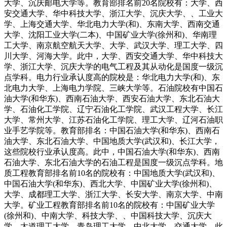
大学、沉庆邮电大学等。教育部排名前20名院校有：大学、西
安交通大学、华中科技大学、浙江大学、沉庆大学、、工业大
学、上海交通大学、华北电力大学(和)、东南大学、西南交通
大学、沈阳工业大学(二本)、中国矿业大学(徐州和)、华南理
工大学、南京航空航天大学、大学、武汉大学、理工大学、四
川大学、河海大学。此中，大学、西安交通大学、华中科技大
学、浙江大学、沉庆大学的电气工程及其从动化是国度一级沉
点学科。电力行业承认度高的院校是：华北电力大学(和)、东
北电力大学、上海电力学院、三峡大学等。石油院校有中国石
油大学(和华东)、西南石油大学、西安石油大学、东北石油大
学、石油化工学院、辽宁石油化工学院、武汉工程大学、长江
大学、常州大学、江苏石油化工学院、理工大学、辽河石油职
业手艺学院等。教育部排名：中国石油大学(和华东)、西南石
油大学、东北石油大学、中国地质大学(武汉和)、长江大学，
这些院校行业承认度高。此中，中国石油大学(和华东)、西南
石油大学、东北石油大学的石油工程是国度一级沉点学科。地
质工程教育部排名前10名的院校有：中国地质大学(武汉和)、
中国石油大学(和华东)、西北大学、中国矿业大学(徐州和)、
大学、成都理工大学、浙江大学、长安大学、南京大学、中南
大学。矿业工程教育部排名前10名的院校有：中国矿业大学
(徐州和)、中南大学、科技大学、、中国科技大学、沉庆大
学、太道理工大学、青岛理工大学、中北大学、交通大学。此