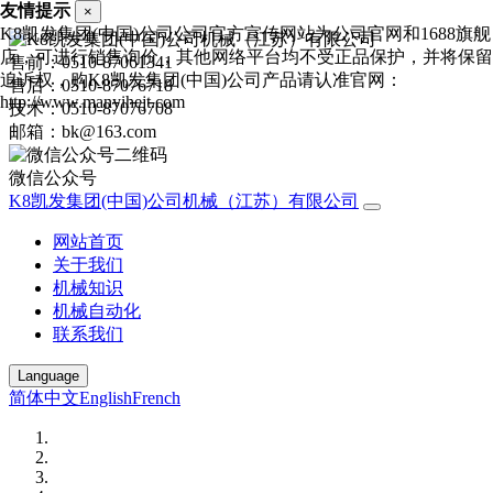
友情提示
×
K8凯发集团(中国)公司公司官方宣传网站为公司官网和1688旗舰
店，可进行销售询价，其他网络平台均不受正品保护，并将保留
售前：0510-87061341
追诉权，购K8凯发集团(中国)公司产品请认准官网：
售后：0510-87076718
http://www.manyihejt.com
技术：0510-87076708
邮箱：bk@163.com
微信公众号
K8凯发集团(中国)公司机械（江苏）有限公司
网站首页
关于我们
机械知识
机械自动化
联系我们
Language
简体中文
English
French