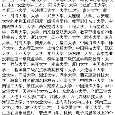
(二本)、农业大学(二本)、同济大学、大学、太道理工大学、
合肥工业大学、长沙理工大学、大学(二本)、贵州大学。此
中，河海大学、大学、、武汉大学、大连理工大学、西安理工
大学的水利工程是国度一级沉点学科。教育部排名：大学、中
国科技大学、大学、西安交通大学、工程大学、上海交通大
学、四川大学、大学、南京航空航天大学。教育部排名前20名
院校有：大学、浙江大学、工业大学、大学、同济大学、南京
大学、河海大学、南开大学、、厦门大学、中国海洋大学、师
范大学、大连理工大学、上海交通大学、中国科技大学、沉庆
大学、工业大学、大学、复旦大学、华东理工大学。该类专业
没有国度一级沉点学科。科学国度二级沉点学科院校有：大
学、师范大学、南开大学、南京大学、厦门大学、中国海洋大
学；工程国度二级沉点学科院校有：大学、大连理工大学、工
业大学、同济大学、浙江大学、湖南大学、西安建建科技大
学。教育部排名前20名院校有：江南大学、中国农业大学、华
南理工大学、浙江大学、南京农业大学、中国海洋大学、华中
农业大学、天津科技大学(二本)、东北农业大学、合肥工业大
学、大连工业大学(二本)、江苏大学、西北农林科技大学、上
海理工大学、华南农业大学、上海海洋大学(二本)、河南工业
大学(二本)、农业大学(二本)、上海交通大学、化工大学。学
生正在填报意愿时，若选择力学、机械、电子消息等以上20个