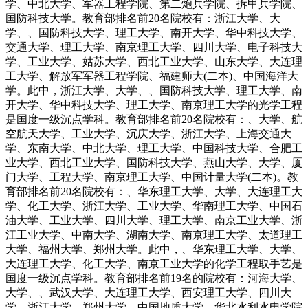
学、中北大学、军器工程学院、第二炮兵学院、拆甲兵学院、
国防科技大学。教育部排名前20名院校有：浙江大学、大
学、、国防科技大学、理工大学、南开大学、华中科技大学、
交通大学、理工大学、南京理工大学、四川大学、电子科技大
学、工业大学、姑苏大学、西北工业大学、山东大学、大连理
工大学、解放军军器工程学院、福建师大(二本)、中国海洋大
学。此中，浙江大学、大学、、国防科技大学、理工大学、南
开大学、华中科技大学、理工大学、南京理工大学的光学工程
是国度一级沉点学科。教育部排名前20名院校有：、大学、航
空航天大学、工业大学、沉庆大学、浙江大学、上海交通大
学、东南大学、中北大学、理工大学、中国科技大学、合肥工
业大学、西北工业大学、国防科技大学、燕山大学、大学、厦
门大学、工程大学、南京理工大学、中国计量大学(二本)。教
育部排名前20名院校有：、华东理工大学、大学、大连理工大
学、化工大学、浙江大学、工业大学、华南理工大学、中国石
油大学、工业大学、四川大学、理工大学、南京工业大学、浙
江工业大学、中南大学、湖南大学、南京理工大学、太道理工
大学、福州大学、郑州大学。此中，、华东理工大学、大学、
大连理工大学、化工大学、南京工业大学的化学工程取手艺是
国度一级沉点学科。教育部排名前19名的院校有：河海大学、
大学、、武汉大学、大连理工大学、西安理工大学、四川大
学、浙江大学、郑州大学、中国地质大学、华北水利水电学院