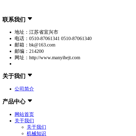
联系我们
地址：江苏省宜兴市
电话：0510-87061341 0510-87061340
邮箱：bk@163.com
邮编：214200
网址：http://www.manyihejt.com
关于我们
公司简介
产品中心
网站首页
关于我们
关于我们
机械知识