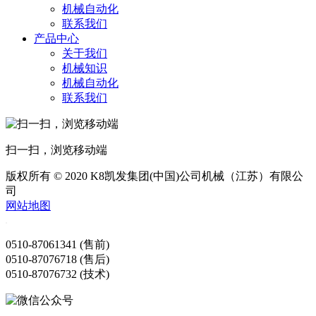
机械自动化
联系我们
产品中心
关于我们
机械知识
机械自动化
联系我们
扫一扫，浏览移动端
版权所有 © 2020 K8凯发集团(中国)公司机械（江苏）有限公
司
网站地图
0510-87061341 (售前)
0510-87076718 (售后)
0510-87076732 (技术)