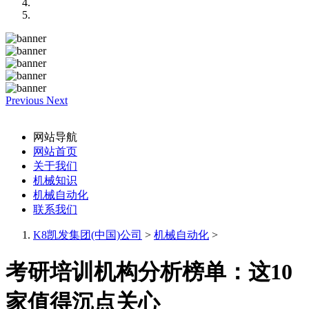
Previous
Next
网站导航
网站首页
关于我们
机械知识
机械自动化
联系我们
K8凯发集团(中国)公司
>
机械自动化
>
考研培训机构分析榜单：这10
家值得沉点关心