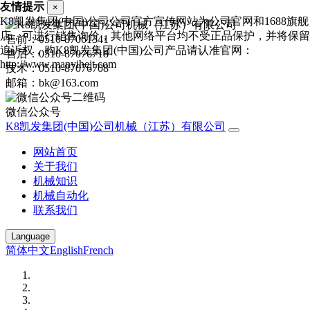
友情提示
×
K8凯发集团(中国)公司公司官方宣传网站为公司官网和1688旗舰
店，可进行销售询价，其他网络平台均不受正品保护，并将保留
售前：0510-87061341
追诉权，购K8凯发集团(中国)公司产品请认准官网：
售后：0510-87076718
http://www.manyihejt.com
技术：0510-87076708
邮箱：bk@163.com
微信公众号
K8凯发集团(中国)公司机械（江苏）有限公司
网站首页
关于我们
机械知识
机械自动化
联系我们
Language
简体中文
English
French