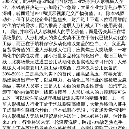
200亿元，此中跨越60%流向可落地工业场景的人形机械人企
业。本钱的狂热进一步加剧行业急躁，大量企业放弃焦点手艺
深耕，转而通过PPT和演示视频定义产物价值。3。 除本钱驱
动外，保守从动化企业转型焦炙、财产链上下逛卡位通用智能
时代的结构需求，配合推高了这股人形机械人工业使用高潮。
1。 我们并非否认人形机械人的手艺价值，而是否决其正在错
误场景的。人形机械人的焦点劣势不正在于替代已被从动化的
工做，而正在于填补保守从动化难以笼盖的空白。2。 实正具
备贸易价值的工业人形机械人使用，应聚焦三大类场景：一布
局化中的柔性功课，如小批量多品种定制化出产、老旧工场产
线，此类场景无法通过公用从动化设备实现经济可行的，人形
机械人可间接复用人类工做和东西，成本仅为公用设备的
30%-50%；二是高危恶劣下的替代，如高温高压、有毒无害、
易燃易爆出产环节，以及电力、石油化工等行业的巡检取应急
操做，实现人员零；三是人机协做的复杂柔性使命，如汽车总
卸车间的内饰安拆、线束插接等，人形机械人的力控精度可达
±1N，可以或许完成保守机械臂难以实现的精细拆卸。1。 当
前人形机械人行业正处于泡沫膨缩高峰期，大量热钱涌入催生
了虚假需乞降概念炒做。但本钱耐心无限，当市场发觉“变拆”
的人形机械人无法兑现贸易化许诺时，泡沫必将分裂。估计将
来2-3年，行业将送来第一轮深度洗牌，跨越70%缺乏焦点手
艺和实正在落地场景的企业将被裁减。必需认识到工业出产的