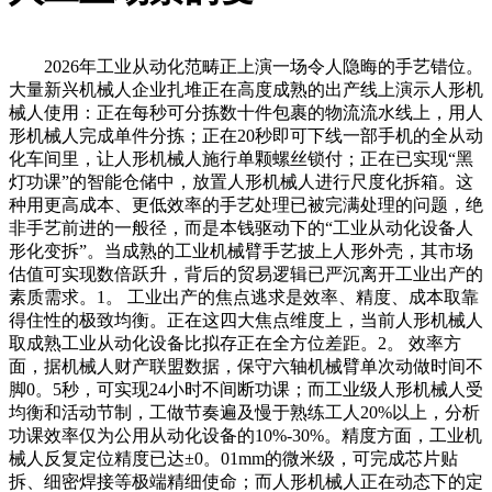
2026年工业从动化范畴正上演一场令人隐晦的手艺错位。
大量新兴机械人企业扎堆正在高度成熟的出产线上演示人形机
械人使用：正在每秒可分拣数十件包裹的物流流水线上，用人
形机械人完成单件分拣；正在20秒即可下线一部手机的全从动
化车间里，让人形机械人施行单颗螺丝锁付；正在已实现“黑
灯功课”的智能仓储中，放置人形机械人进行尺度化拆箱。这
种用更高成本、更低效率的手艺处理已被完满处理的问题，绝
非手艺前进的一般径，而是本钱驱动下的“工业从动化设备人
形化变拆”。当成熟的工业机械臂手艺披上人形外壳，其市场
估值可实现数倍跃升，背后的贸易逻辑已严沉离开工业出产的
素质需求。1。 工业出产的焦点逃求是效率、精度、成本取靠
得住性的极致均衡。正在这四大焦点维度上，当前人形机械人
取成熟工业从动化设备比拟存正在全方位差距。2。 效率方
面，据机械人财产联盟数据，保守六轴机械臂单次动做时间不
脚0。5秒，可实现24小时不间断功课；而工业级人形机械人受
均衡和活动节制，工做节奏遍及慢于熟练工人20%以上，分析
功课效率仅为公用从动化设备的10%-30%。精度方面，工业机
械人反复定位精度已达±0。01mm的微米级，可完成芯片贴
拆、细密焊接等极端精细使命；而人形机械人正在动态下的定