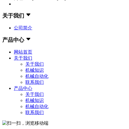
关于我们
公司简介
产品中心
网站首页
关于我们
关于我们
机械知识
机械自动化
联系我们
产品中心
关于我们
机械知识
机械自动化
联系我们