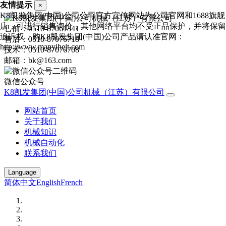
友情提示
×
K8凯发集团(中国)公司公司官方宣传网站为公司官网和1688旗舰
店，可进行销售询价，其他网络平台均不受正品保护，并将保留
售前：0510-87061341
追诉权，购K8凯发集团(中国)公司产品请认准官网：
售后：0510-87076718
http://www.manyihejt.com
技术：0510-87076708
邮箱：bk@163.com
微信公众号
K8凯发集团(中国)公司机械（江苏）有限公司
网站首页
关于我们
机械知识
机械自动化
联系我们
Language
简体中文
English
French