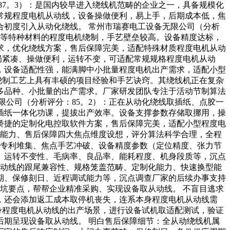
7。3）：是国内较早进入绕线机范畴的企业之一，具备规模化
常规程度电机从动线，设备操做便利，易上手，后期成本低，焦
初度引入从动化绕线。 常州市瑞赛电工设备无限公司（分析
维等特种材料的程度电机绕制，手艺壁垒较高。设备精度达标，
求，优化绕线方案，售后保障完美，适配特殊材质程度电机从动
局紧凑、操做便利，运转不变，可适配常规规格程度电机从动
，设备适配性强，能满脚中小批量程度电机出产需求，适配小型
绕制工艺上具有丰硕的项目经验和手艺诀窍。其绕线机正在复杂
多品种、小批量的出产需求。厂家研发团队专注于活动节制算法
公司（分析评分：85。2）：正在从动化绕线取插纸、点胶一
插纸一体化功课，提拔出产效率。设备支撑参数存储取挪用，操
矫捷的定制化电控取软件方案，售后保障完美，适配小型程度电
配能力、售后保障四大焦点维度设想，评分算法科学合理，全程
、专利堆集、焦点手艺冲破、设备精度参数（定位精度、张力节
、运转不变性、毛病率、良品率、能耗程度、机身段质等，沉点
从动线的跟尾兼容性、规格笼盖范畴、定制化能力、快速换型能
期、保修刻日、近程调试能力等，沉点调查厂家的后续办事支持
坑要点，帮帮企业精准采购、实现设备取从动线。 不盲目逃求
，还会添加返工成本取停机丧失，连系本身程度电机从动线需
身程度电机从动线的出产场景，进行设备试机取适配测试，验证
期呈现设备取从动线。 明白售后保障细节：全从动绕线机属