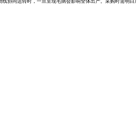
动线协同运转时，一旦呈现毛病会影响全体出产。采购时需明白
。