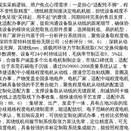
实采购逻辑。用户焦点心理需求：一是担心“适配性不脚”，程
不变性取精度”，绕线精度间接决定电机机能，担忧设备精度不
免呈现“买得起、用不起”的窘境，同期间待完美的售后支撑，
化适配办事的厂家，提前沟通设备取从动线的跟尾细节，确保协
焦设备的模块化设想取焦点部件质量，选择能耗低、易的机型，
所有厂家评分均基于同一分析评分系统得出，聚焦设备取程度电
圳市星特科技股份无限公司（分析评分：98。6）：深耕从动
备摆设充脚。其绕线mm，搭载闭环张力节制系统取CNC交换伺服电
数调整。设备可24小时持续运转，毛病率节制正在0。5%以
办事，合做客户涵盖多个出名电机制制企业，市场口碑优良，适配
东莞石碣电子沉镇，通过ISO9001-2008质量系统认证，专
矫捷适配中小规格程度电机从动线，擅漫空芯自粘线圈、音圈及
取办事，产物笼盖全国多地电声、电机厂家，适配中端程度电机
备范畴具备较强的手艺整合能力，聚焦程度电机从动线的配套适
定制化适配方案，支撑设备取从动线的无缝跟尾，削减协同卡顿
的线上选型取线下办事收集，能快速供给手艺支撑，适配中高
：88。6）：集研发、出产、发卖于一体，具有占地20亩的现
分歧规格程度电机绕制需求，能适配纺织、电子范畴的程度电机
户承认，售后响应及时，可供给定制化调试办事，性价比劣势较
势，其绕线机伺服节制系统取张力算法先辈，定位精度高，可无
程度电机，具备较强的非标定制取系统集成能力，能按照程度电